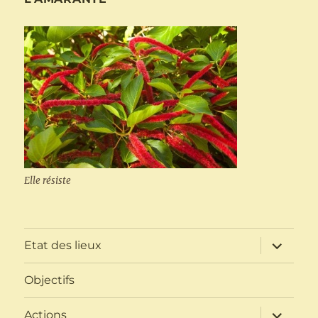
Elle résiste
ouvrir
Etat des lieux
le
sous-
menu
Objectifs
ouvrir
Actions