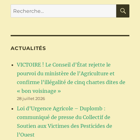
communiqué
RE
Recherche
de
pour :
presse
des
Faucheuses
et
Faucheurs
ACTUALITÉS
d’OGM
BZH
VICTOIRE ! Le Conseil d’État rejette le
pourvoi du ministère de l’Agriculture et
confirme l’illégalité de cinq chartes dites de
« bon voisinage »
28 juillet 2026
Loi d’Urgence Agricole – Duplomb :
communiqué de presse du Collectif de
Soutien aux Victimes des Pesticides de
l’Ouest