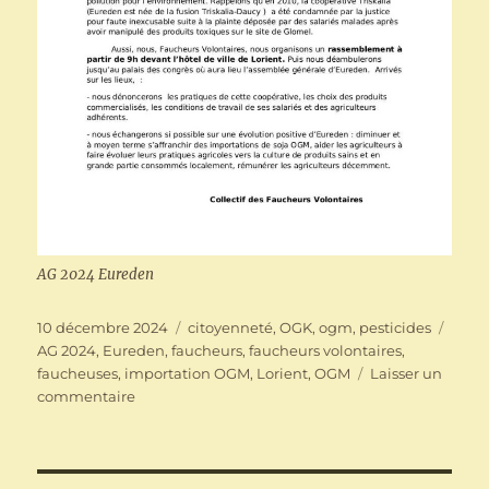
AG 2024 Eureden
Publié
Catégories
Étiqu
10 décembre 2024
citoyenneté
,
OGK
,
ogm
,
pesticides
le
AG 2024
,
Eureden
,
faucheurs
,
faucheurs volontaires
,
faucheuses
,
importation OGM
,
Lorient
,
OGM
Laisser un
sur
commentaire
AG
2024
Eureden
: