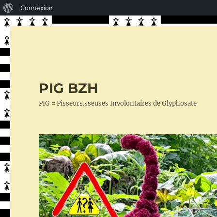
À
Connexion
propos
de
WordPress
PIG BZH
PIG = Pisseurs.sseuses Involontaires de Glyphosate