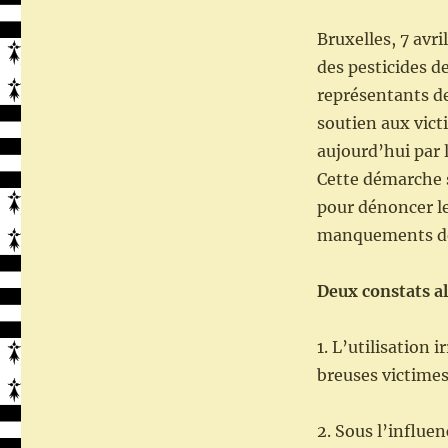
Soutien
aux
Bruxelles, 7 avr
Victimes
des
des pesticides d
Pesticides
représentants de
de
soutien aux vict
l’Ouest
a
aujourd’hui par
été
Cette démarche s
auditionnée
pour dénoncer les
au
Parlement
manquements des
Européen
et
Deux constats al
elle
reste
ouverte
1. L’utilisation
!
breuses victimes 
2. Sous l’influe