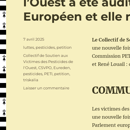
l’Ouest a été aud
Européen et elle r
Publié
7 avril 2025
Le Collectif de 
le
Catégories
luttes
,
pesticides
,
petition
une nouvelle foi
Étiquettes
Collectif de Soutien aux
Commission PETI
Victimes des Pesticides de
et René Louail : 
l'Ouest
,
CSVPO
,
Eureden
,
pesticides
,
PETI
,
petition
,
triskalia
COMMU
sur
Laisser un commentaire
La
pétition
européenne
Les victimes des 
du
une nouvelle foi
Collectif
de
Parlement europ