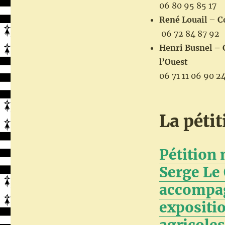
06 80 95 85 17
René Louail
–
C
06 72 84 87 92
Henri Busnel – C
l’Ouest
06 71 11 06 90 2
La péti
Pétition 
Serge Le 
accompag
expositio