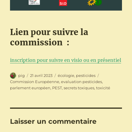
Lien pour suivre la
commission :
inscription pour suivre en visio ou en présentiel
Auteur
Publié
Catégories
Étiquettes
pig
21 avril 2023
écologie
,
pesticides
le
Commission Européenne
,
evaluation pesticides
,
parlement européen
,
PEST
,
secrets toxiques
,
toxicité
Laisser un commentaire