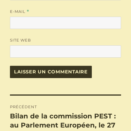
E-MAIL
*
SITE WEB
Navigation
PRÉCÉDENT
de
Bilan de la commission PEST :
Publication
précédente :
au Parlement Européen, le 27
l’article