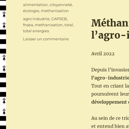
le
Catégories
alimentation
,
citoyenneté
,
écologie
,
methanisation
Étiquettes
agro industrie
,
CAPSEB
,
Méthani
fnsea
,
methanisation
,
total
,
total energies
l’agro-
sur
Laisser un commentaire
CAPSEB
tribune
Avril 2022
:
de
la
Depuis l’invasion
méthanisation
l’agro-industrie
Tout en criant la
poursuivent leur
développement e
Au sein de ce tr
et entend bien a