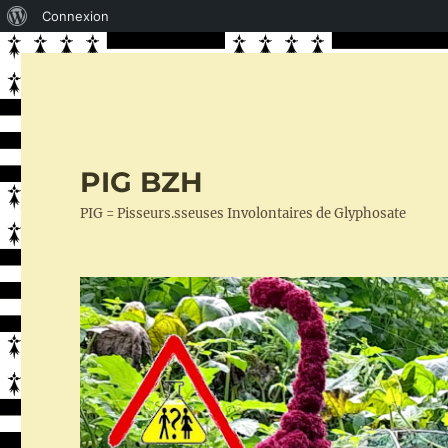
À
Connexion
propos
de
WordPress
PIG BZH
PIG = Pisseurs.sseuses Involontaires de Glyphosate