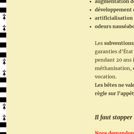
augmentation de
développement d
artificialisation
odeurs nauséab
Les
subventions
garanties d’État 
pendant 20 ans in
méthanisation, e
vocation.
Les bêtes ne vale
règle sur l’appé
Il faut stopper
Nous demandons 