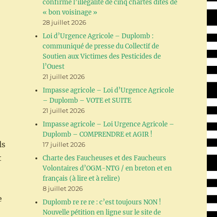
confirme l’illégalité de cinq chartes dites de
« bon voisinage »
28 juillet 2026
Loi d’Urgence Agricole – Duplomb :
communiqué de presse du Collectif de
Soutien aux Victimes des Pesticides de
l’Ouest
21 juillet 2026
Impasse agricole – Loi d’Urgence Agricole
– Duplomb – VOTE et SUITE
21 juillet 2026
Impasse agricole – Loi Urgence Agricole –
Duplomb – COMPRENDRE et AGIR !
ls
17 juillet 2026
t
Charte des Faucheuses et des Faucheurs
Volontaires d’OGM-NTG / en breton et en
français (à lire et à relire)
8 juillet 2026
e
Duplomb re re re : c’est toujours NON !
Nouvelle pétition en ligne sur le site de