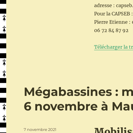
adresse : caps
Pour la CAPSEB :
Pierre Etienne : 
06 72 84 87 92
Télécharger la 
Mégabassines : mo
6 novembre à Mau
Mobilisa
Publié
7 novembre 2021