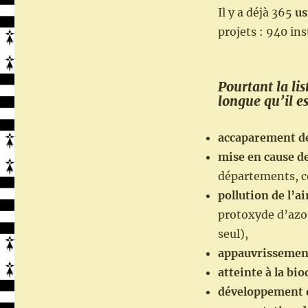
Il y a déjà 365
us
projets : 940 ins
Pourtant la li
longue qu’il est
accaparement de
mise en cause de
départements, co
pollution de l’ai
protoxyde d’azote
seul),
appauvrissement
atteinte à la bio
développement d