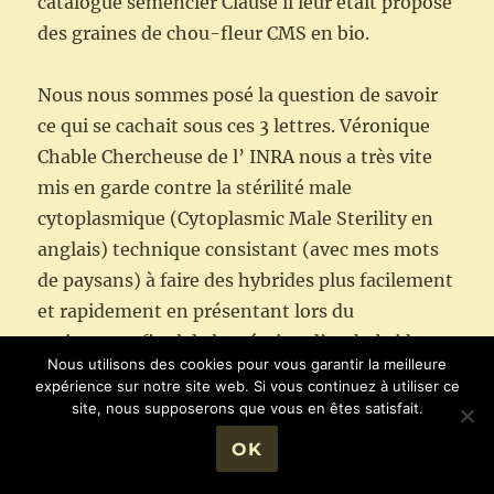
catalogue semencier Clause il leur était proposé
des graines de chou-fleur CMS en bio.
Nous nous sommes posé la question de savoir
ce qui se cachait sous ces 3 lettres. Véronique
Chable Chercheuse de l’ INRA nous a très vite
mis en garde contre la stérilité male
cytoplasmique (Cytoplasmic Male Sterility en
anglais) technique consistant (avec mes mots
de paysans) à faire des hybrides plus facilement
et rapidement en présentant lors du
croisement final de la création d’un hybride
Nous utilisons des cookies pour vous garantir la meilleure
une lignée n’ayant que les attributs femelle.
expérience sur notre site web. Si vous continuez à utiliser ce
Les graines recherchées étant produites sur
site, nous supposerons que vous en êtes satisfait.
cette lignée.
OK