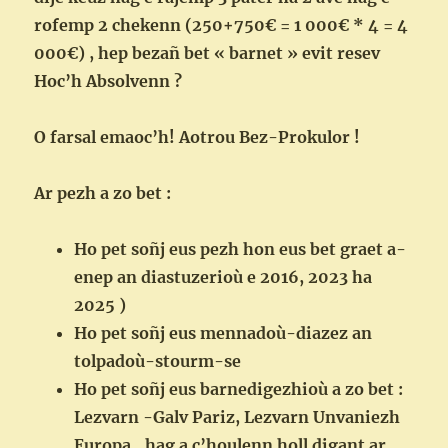
rofemp 2 chekenn (250+750€ = 1 000€ * 4 = 4
000€) , hep bezañ bet « barnet » evit resev
Hoc’h Absolvenn ?
O farsal emaoc’h! Aotrou Bez-Prokulor !
Ar pezh a zo bet :
Ho pet soñj eus pezh hon eus bet graet a-
enep an diastuzerioù e 2016, 2023 ha
2025 )
Ho pet soñj eus mennadoù-diazez an
tolpadoù-stourm-se
Ho pet soñj eus barnedigezhioù a zo bet :
Lezvarn -Galv Pariz, Lezvarn Unvaniezh
Europa…hag a c’houlenn holl digant ar