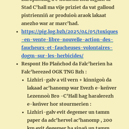
Stad C’hall ma vije priziet da vat galloud
pistrienniñ ar produioù araok lakaat
anezho war ar marc’had.
https://pig.log.bzh/2025/04/05/toxiques
-en-vente-libre-nouvelle-action-des-
faucheurs-et-faucheuses-volontaires-
dogm-sur-les-herbicides/
Respont Ho Plañchod da Falc’herien ha
Falc’herezed OGK TNG Bzh :
Lizhiri-galv a vil vern + kinnigoù da
lakaad ac’hanomp war Evezh e-keñver
Lezennoù Bro -C’Hall hag haralerezh
e-keñver hor stourmerien :
Lizhiri-galv evit degemer un tamm
paper da adc’hervel ac’hanomp , 200
km evit degemer ha sinañ un tamm