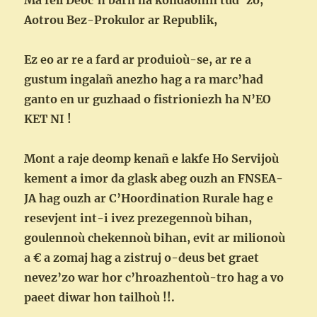
Ma fell Deoc’h barn ha kondaonin tud ‘zo,
Aotrou Bez-Prokulor ar Republik,
Ez eo ar re a fard ar produioù-se, ar re a
gustum ingalañ anezho hag a ra marc’had
ganto en ur guzhaad o fistrioniezh ha N’EO
KET NI !
Mont a raje deomp kenañ e lakfe Ho Servijoù
kement a imor da glask abeg ouzh an FNSEA-
JA hag ouzh ar C’Hoordination Rurale hag e
resevjent int-i ivez prezegennoù bihan,
goulennoù chekennoù bihan, evit ar milionoù
a € a zomaj hag a zistruj o-deus bet graet
nevez’zo war hor c’hroazhentoù-tro hag a vo
paeet diwar hon tailhoù !!.