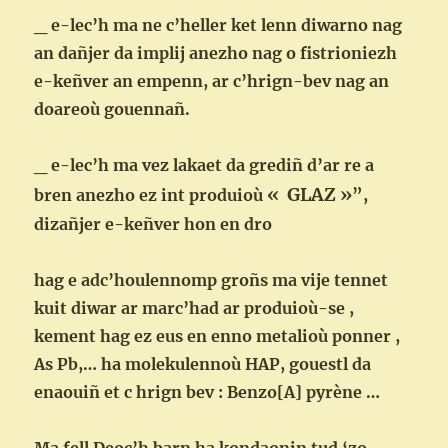
_ e-lec’h ma ne c’heller ket lenn diwarno nag
an dañjer da implij anezho nag o fistrioniezh
e-keñver an empenn, ar c’hrign-bev nag an
doareoù gouennañ.
_ e-lec’h ma vez lakaet da grediñ d’ar re a
« GLAZ »
bren anezho ez int produioù
”,
dizañjer e-keñver hon en dro
hag e adc’houlennomp groñs ma vije tennet
kuit diwar ar marc’had ar produioù-se ,
kement hag ez eus en enno metalioù ponner ,
As Pb,… ha molekulennoù HAP, gouestl da
enaouiñ et c hrign bev : Benzo[A] pyrène …