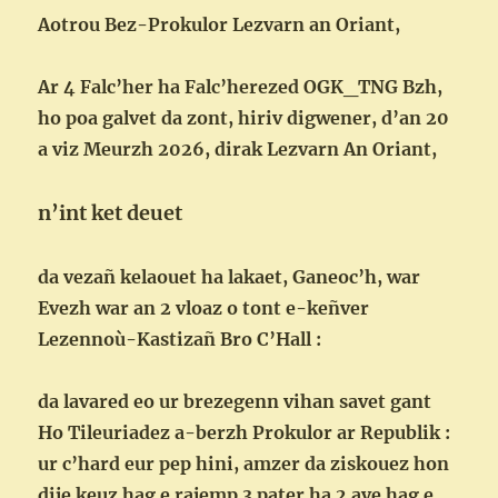
Aotrou Bez-Prokulor Lezvarn an Oriant,
Ar 4 Falc’her ha Falc’herezed OGK_TNG Bzh,
ho poa galvet da zont, hiriv digwener, d’an 20
a viz Meurzh 2026, dirak Lezvarn An Oriant,
n’int ket deuet
da vezañ kelaouet ha lakaet, Ganeoc’h, war
Evezh war an 2 vloaz o tont e-keñver
Lezennoù-Kastizañ Bro C’Hall :
da lavared eo ur brezegenn vihan savet gant
Ho Tileuriadez a-berzh Prokulor ar Republik :
ur c’hard eur pep hini, amzer da ziskouez hon
dije keuz hag e rajemp 3 pater ha 2 ave hag e