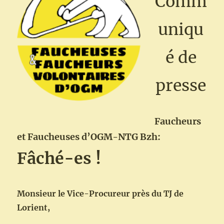
Comm
et
à
uniqu
relire)
é de
presse
Faucheurs
et Faucheuses d’OGM-NTG Bzh:
Fâché-es !
Monsieur le Vice-Procureur près du TJ de
Lorient,