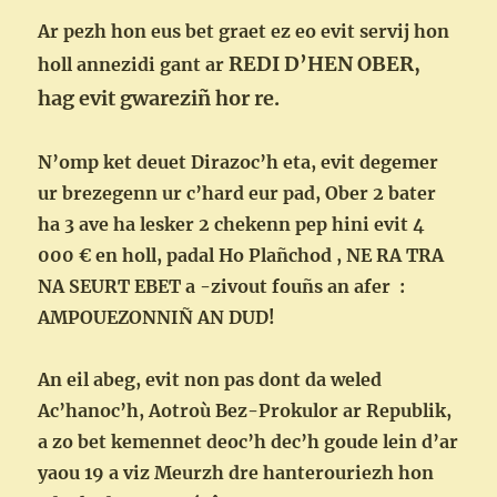
Ar pezh hon eus bet graet ez eo evit servij hon
REDI D’HEN OBER,
holl annezidi gant ar
hag evit gwareziñ hor re.
N’omp ket deuet Dirazoc’h eta, evit degemer
ur brezegenn ur c’hard eur pad, Ober 2 bater
ha 3 ave ha lesker 2 chekenn pep hini evit 4
000 € en holl, padal Ho Plañchod , NE RA TRA
NA SEURT EBET a -zivout fouñs an afer :
AMPOUEZONNIÑ AN DUD!
An eil abeg, evit non pas dont da weled
Ac’hanoc’h, Aotroù Bez-Prokulor ar Republik,
a zo bet kemennet deoc’h dec’h goude lein d’ar
yaou 19 a viz Meurzh dre hanterouriezh hon