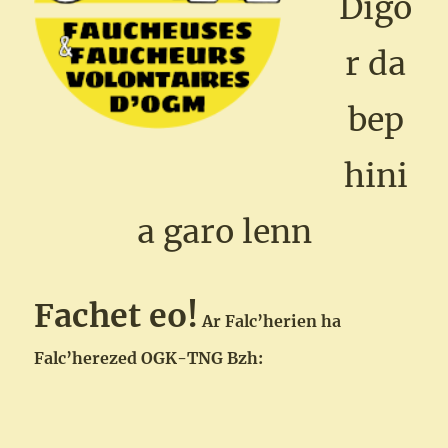
Digo
r da
bep
hini
a garo lenn
Fachet eo!
Ar Falc’herien ha
Falc’herezed OGK-TNG Bzh: