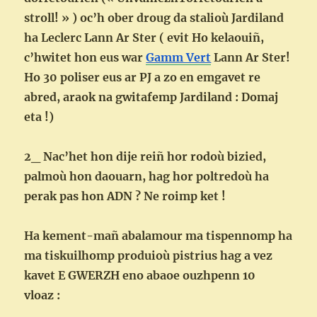
stroll! » ) oc’h ober droug da stalioù Jardiland
ha Leclerc Lann Ar Ster ( evit Ho kelaouiñ,
c’hwitet hon eus war
Gamm Vert
Lann Ar Ster!
Ho 30 poliser eus ar PJ a zo en emgavet re
abred, araok na gwitafemp Jardiland : Domaj
eta !)
2_ Nac’het hon dije reiñ hor rodoù bizied,
palmoù hon daouarn, hag hor poltredoù ha
perak pas hon ADN ? Ne roimp ket !
Ha kement-mañ abalamour ma tispennomp ha
ma tiskuilhomp produioù pistrius hag a vez
kavet E GWERZH eno abaoe ouzhpenn 10
vloaz :