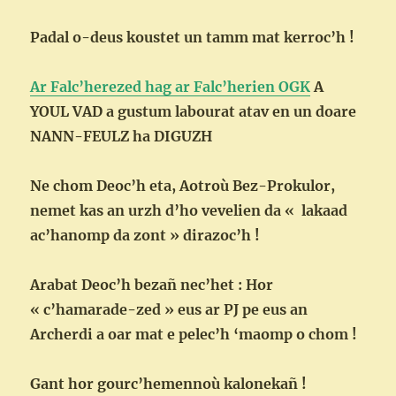
Padal o-deus koustet un tamm mat kerroc’h !
Ar Falc’herezed hag ar Falc’herien OGK
A
YOUL VAD a gustum labourat atav en un doare
NANN-FEULZ ha DIGUZH
Ne chom Deoc’h eta, Aotroù Bez-Prokulor,
nemet kas an urzh d’ho vevelien da « lakaad
ac’hanomp da zont » dirazoc’h !
Arabat Deoc’h bezañ nec’het : Hor
« c’hamarade-zed » eus ar PJ pe eus an
Archerdi a oar mat e pelec’h ‘maomp o chom !
Gant hor gourc’hemennoù kalonekañ !