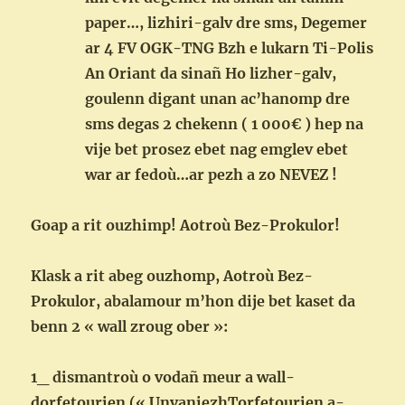
paper…, lizhiri-galv dre sms, Degemer
ar 4 FV OGK-TNG Bzh e lukarn Ti-Polis
An Oriant da sinañ Ho lizher-galv,
goulenn digant unan ac’hanomp dre
sms degas 2 chekenn ( 1 000€ ) hep na
vije bet prosez ebet nag emglev ebet
war ar fedoù…ar pezh a zo NEVEZ !
Goap a rit ouzhimp! Aotroù Bez-Prokulor!
Klask a rit abeg ouzhomp, Aotroù Bez-
Prokulor, abalamour m’hon dije bet kaset da
benn 2 « wall zroug ober »:
1_ dismantroù o vodañ meur a wall-
dorfetourien (« UnvaniezhTorfetourien a-