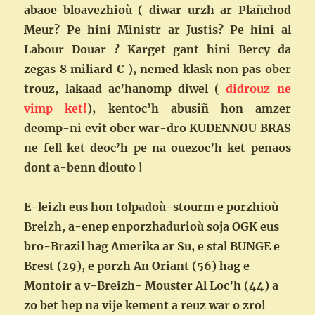
abaoe bloavezhioù ( diwar urzh ar Plañchod
Meur? Pe hini Ministr ar Justis? Pe hini al
Labour Douar ? Karget gant hini Bercy da
zegas 8 miliard € ), nemed klask non pas ober
trouz, lakaad ac’hanomp diwel (
didrouz ne
vimp ket!
), kentoc’h abusiñ hon amzer
deomp-ni evit ober war-dro KUDENNOU BRAS
ne fell ket deoc’h pe na ouezoc’h ket penaos
dont a-benn diouto !
E-leizh eus hon tolpadoù-stourm e porzhioù
Breizh, a-enep enporzhadurioù soja OGK eus
bro-Brazil hag Amerika ar Su, e stal BUNGE e
Brest (29), e porzh An Oriant (56) hag e
Montoir a v-Breizh- Mouster Al Loc’h (44) a
zo bet hep na vije kement a reuz war o zro!