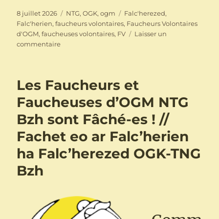
Publié
Catégories
Étiquettes
8 juillet 2026
NTG
,
OGK
,
ogm
Falc'herezed
,
le
Falc'herien
,
faucheurs volontaires
,
Faucheurs Volontaires
d'OGM
,
faucheuses volontaires
,
FV
Laisser un
sur
commentaire
Charte
des
Faucheuses
Les Faucheurs et
et
des
Faucheuses d’OGM NTG
Faucheurs
Bzh sont Fâché-es ! //
Volontaires
d’OGM-
Fachet eo ar Falc’herien
NTG
/
ha Falc’herezed OGK-TNG
en
Bzh
breton
et
en
français
(à
lire