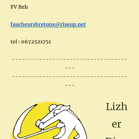
FV Bzh
faucheursbretons@riseup.net
tel : 0672521751
~~~~~~~~~~~~~~~~~~~~~~~~~~~~~~~~~~
~~~
~~~~~~~~~~~~~~~~~~~~~~~~~~~~~~~~~~
~~~
Lizh
er