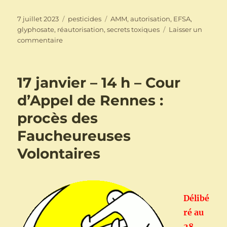
Publié
Catégories
Étiquettes
7 juillet 2023
pesticides
AMM
,
autorisation
,
EFSA
,
le
glyphosate
,
réautorisation
,
secrets toxiques
Laisser un
sur
commentaire
Glyphosate
:
l’EFSA
17 janvier – 14 h – Cour
reconnait
une
d’Appel de Rennes :
faille
procès des
majeure
qui
Faucheureuses
pourrait
compromettre
Volontaires
la
réautorisation
Délibé
ré au
28