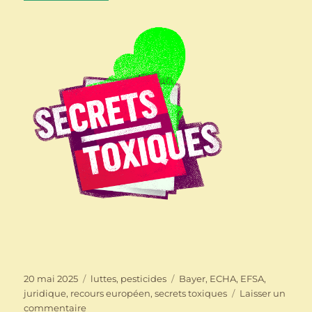
Publié
Catégories
Étiquettes
20 mai 2025
luttes
,
pesticides
Bayer
,
ECHA
,
EFSA
,
le
juridique
,
recours européen
,
secrets toxiques
Laisser un
sur
commentaire