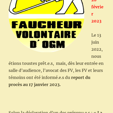
févrie
r
2023
Le 13
juin
2022,
nous
étions toustes prêt.e.s, mais, dès leur entrée en
salle d’audience, l’avocat des FV, les FV et leurs
témoins ont été informé.e.s du
report du
procès au 17 janvier 2023.
Selon la déclaration d’un des prévenu.e.s : «
La