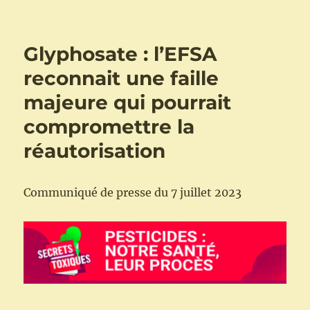
Secrets
Toxiques
:
Glyphosate : l’EFSA
la
bataille
reconnait une faille
contre
majeure qui pourrait
Goliath
est
compromettre la
lancée
!
réautorisation
Communiqué de presse du 7 juillet 2023