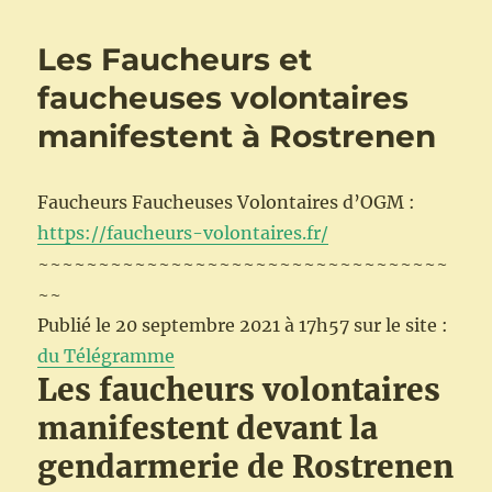
:
des
Les Faucheurs et
faucheurs
volontaires
faucheuses volontaires
mènent
manifestent à Rostrenen
une
«
inspection
citoyenne
Faucheurs Faucheuses Volontaires d’OGM :
»
https://faucheurs-volontaires.fr/
chez
~~~~~~~~~~~~~~~~~~~~~~~~~~~~~~~~~~
RAGT
à
~~
Calmont
Publié le 20 septembre 2021 à 17h57 sur le site :
dans
du Télégramme
l’Aveyron
Les faucheurs volontaires
manifestent devant la
gendarmerie de Rostrenen