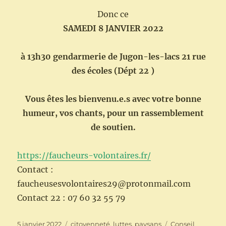
Donc ce
SAMEDI 8 JANVIER 2022
à 13h30 gendarmerie de Jugon-les-lacs 21 rue
des écoles (Dépt 22 )
Vous êtes les bienvenu.e.s avec votre bonne
humeur, vos chants, pour un rassemblement
de soutien.
https://faucheurs-volontaires.fr/
Contact :
faucheusesvolontaires29@protonmail.com
Contact 22 : 07 60 32 55 79
Publié
Catégories
Étiquettes
5 janvier 2022
citoyenneté
,
luttes
,
paysans
Conseil