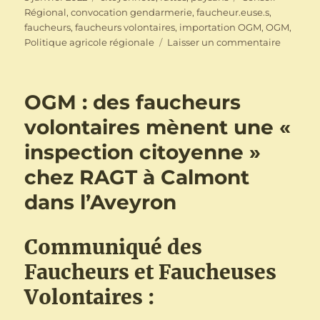
le
Régional
,
convocation gendarmerie
,
faucheur.euse.s
,
faucheurs
,
faucheurs volontaires
,
importation OGM
,
OGM
,
sur
Politique agricole régionale
Laisser un commentaire
8
janvier
à
OGM : des faucheurs
Jugon-
les-
volontaires mènent une «
lacs
inspection citoyenne »
:
nouvell
chez RAGT à Calmont
convoca
en
dans l’Aveyron
gendarm
pour
les
Communiqué des
Faucheu
Faucheurs et Faucheuses
volontai
Volontaires :