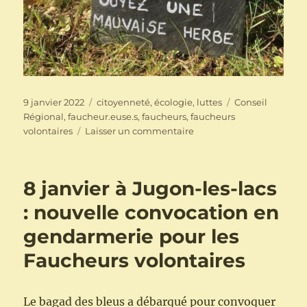
Publié
Catégories
Étiquettes
9 janvier 2022
citoyenneté
,
écologie
,
luttes
Conseil
le
Régional
,
faucheur.euse.s
,
faucheurs
,
faucheurs
sur
volontaires
Laisser un commentaire
Faucheurs
Volontaires
–
8 janvier à Jugon-les-lacs
Gendarmerie
de
: nouvelle convocation en
Jugon
gendarmerie pour les
les
lacs
Faucheurs volontaires
–
8
janvier
Le bagad des bleus a débarqué pour convoquer