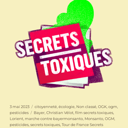
Publié
Catégories
3 mai 2023
citoyenneté
,
écologie
,
Non classé
,
OGK
,
ogm
,
le
Étiquettes
pesticides
Bayer
,
Christian Vélot
,
film secrets toxiques
,
Lorient
,
marche contre bayermonsanto
,
Monsanto
,
OGM
,
pesticides
,
secrets toxiques
,
Tour de France Secrets