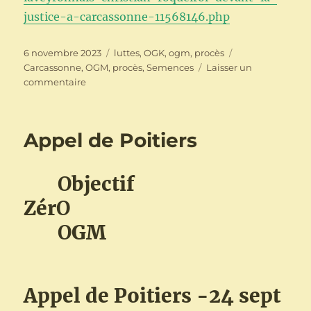
justice-a-carcassonne-11568146.php
Publié
Catégories
Étiquettes
6 novembre 2023
luttes
,
OGK
,
ogm
,
procès
le
Carcassonne
,
OGM
,
procès
,
Semences
Laisser un
sur
commentaire
Faucheurs
et
Faucheuses
Appel de Poitiers
Volontaires
d’OGM
en
O
bjectif
procès
à
Zér
O
Carcassonne
O
GM
–
8
novembre
2023
Appel de Poitiers -24 sept