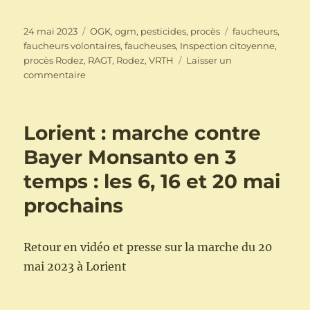
Publié
Catégories
Étiquettes
24 mai 2023
OGK
,
ogm
,
pesticides
,
procès
faucheurs
,
le
faucheurs volontaires
,
faucheuses
,
Inspection citoyenne
,
procès Rodez
,
RAGT
,
Rodez
,
VRTH
Laisser un
sur
commentaire
7
juin
à
Lorient : marche contre
Rodez
:
Bayer Monsanto en 3
Procès
temps : les 6, 16 et 20 mai
Faucheurs
Volontaires
prochains
suite
à
l’inspection
Retour en vidéo et presse sur la marche du 20
citoyenne
menée
mai 2023 à Lorient
à
la
RAGT