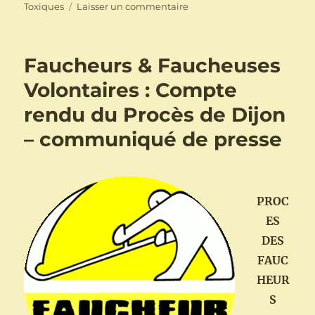
sur
Toxiques
Laisser un commentaire
Lorient
:
marche
Faucheurs & Faucheuses
contre
Bayer
Volontaires : Compte
Monsanto
rendu du Procès de Dijon
en
3
– communiqué de presse
temps
:
les
6,
16
PROC
et
ES
20
DES
mai
prochains
FAUC
HEUR
S