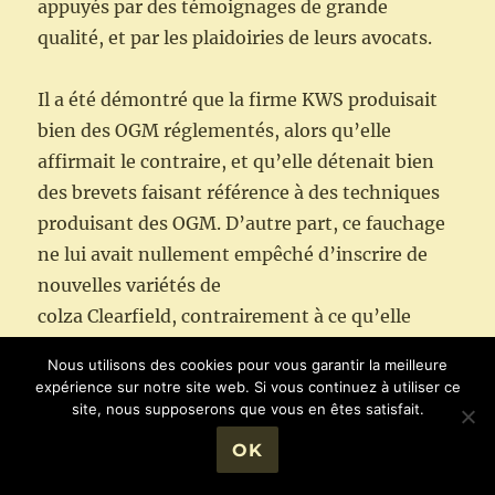
appuyés par des témoignages de grande
qualité, et par les plaidoiries de leurs avocats.
Il a été démontré que la firme KWS produisait
bien des OGM réglementés, alors qu’elle
affirmait le contraire, et qu’elle détenait bien
des brevets faisant référence à des techniques
produisant des OGM. D’autre part, ce fauchage
ne lui avait nullement empêché d’inscrire de
nouvelles variétés de
colza Clearfield, contrairement à ce qu’elle
prétendait.
Nous utilisons des cookies pour vous garantir la meilleure
D’autres arguments ont été développés,
expérience sur notre site web. Si vous continuez à utiliser ce
notamment au sujet des variétés rendues
site, nous supposerons que vous en êtes satisfait.
tolérantes aux herbicides (VrTH), qui
OK
amenaient les agriculteurs à des impasses