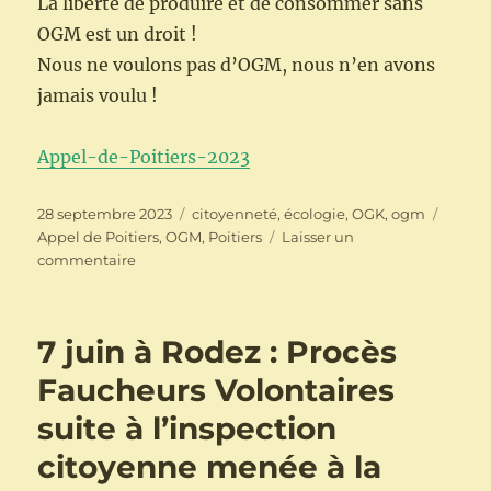
La liberté de produire et de consommer sans
OGM est un droit !
Nous ne voulons pas d’OGM, nous n’en avons
jamais voulu !
Appel-de-Poitiers-2023
Publié
Catégories
Étique
28 septembre 2023
citoyenneté
,
écologie
,
OGK
,
ogm
le
Appel de Poitiers
,
OGM
,
Poitiers
Laisser un
sur
commentaire
Appel
de
Poitiers
7 juin à Rodez : Procès
Faucheurs Volontaires
suite à l’inspection
citoyenne menée à la